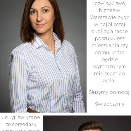
rozwinąć swój
biznes w
Warszawie bądź
w najbliższej
okolicy, a może
poszukujesz
mieszkania czy
domu, które
będzie
wymarzonym
miejscem do
życia.
Służymy pomocą.
Świadczymy
usługi związane
ze sprzedażą