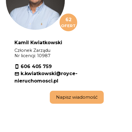
62
OFERT
Kamil Kwiatkowski
Członek Zarządu
Nr licencji: 10987
606 405 759
k.kwiatkowski@royce-
nieruchomosci.pl
Napisz wiadomość