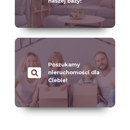
naszej bazy!
Poszukamy
pageview
nieruchomości dla
Ciebie!