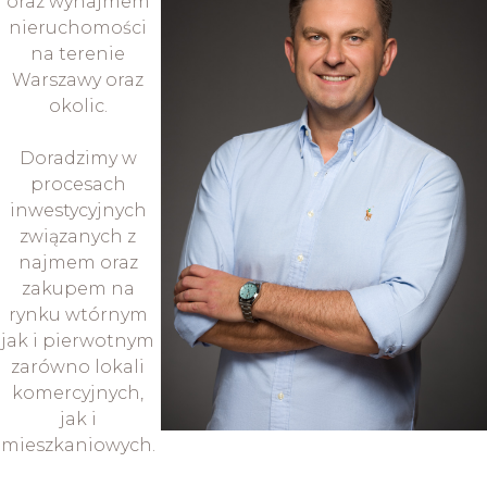
oraz wynajmem
nieruchomości
na terenie
Warszawy oraz
okolic.
Doradzimy w
procesach
inwestycyjnych
związanych z
najmem oraz
zakupem na
rynku wtórnym
jak i pierwotnym
zarówno lokali
komercyjnych,
jak i
mieszkaniowych.