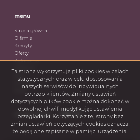
menu
Strona główna
O firmie
Kredyty
Oferty
Zgłoszenia
Ulubione
Ta strona wykorzystuje pliki cookies w celach
Blog
statystycznych oraz w celu dostosowania
Kontakt
naszych serwisów do indywidualnych
Rodo
potrzeb klientów. Zmiany ustawień
dotyczących plików cookie można dokonać w
dowolnej chwili modyfikując ustawienia
Facebook
Facebook
Facebook
Facebook
social media
przeglądarki. Korzystanie z tej strony bez
zmian ustawień dotyczących cookies oznacza,
że będą one zapisane w pamięci urządzenia.