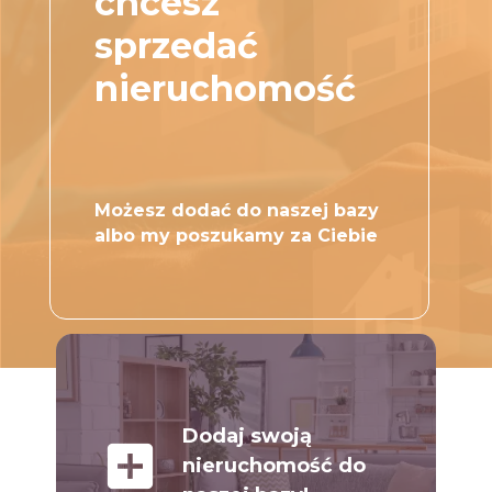
chcesz
sprzedać
nieruchomość
Możesz dodać do naszej bazy
albo my poszukamy za Ciebie
Dodaj swoją
add_box
nieruchomość do