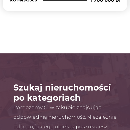
1 700 000 zł
ROY-MS-9800
Szukaj nieruchomości
po kategoriach
Pomożemy Ci w zakupie znajdując
odpowiednią nieruchomość. Niezależnie
od tego, jakiego obiektu poszukujesz.