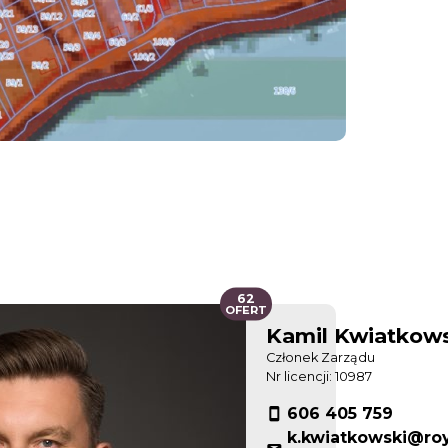
62
OFERT
Kamil Kwiatkow
Członek Zarządu
Nr licencji: 10987
606 405 759
k.kwiatkowski@ro