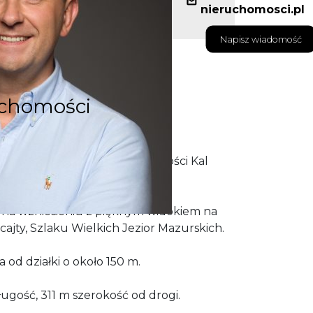
nieruchomosci.pl
Napisz wiadomość
uchomości
3,1250 ha, położona w miejscowości Kal
y na wzniesieniu z pięknym widokiem na
cajty, Szlaku Wielkich Jezior Mazurskich.
 od działki o około 150 m.
ugość, 311 m szerokość od drogi.