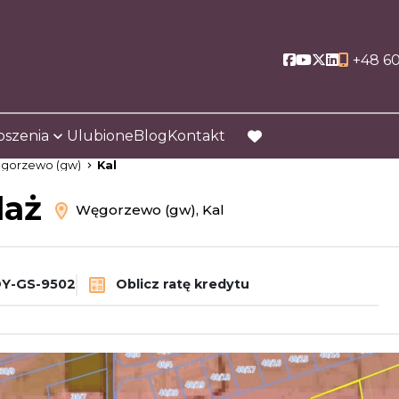
Social link
Social link
Social link
Social li
+48 60
oszenia
Ulubione
Blog
Kontakt
favorite
gorzewo (gw)
Kal
daż
Węgorzewo (gw), Kal
Y-GS-9502
Oblicz ratę kredytu