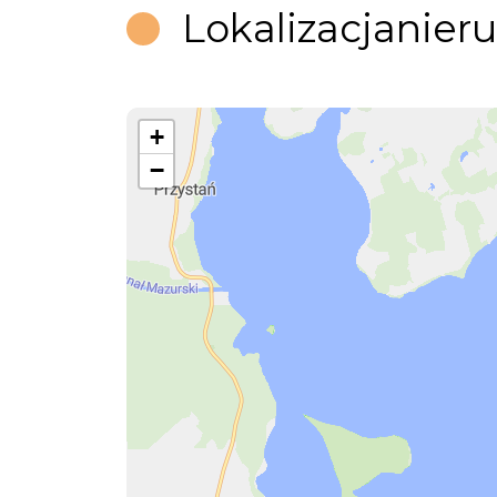
Lokalizacja
nier
+
−