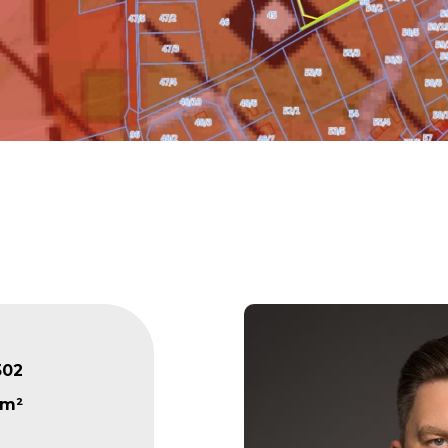
502
 m²