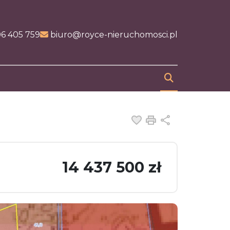
nk
6 405 759
biuro@royce-nieruchomosci.pl
Dodaj do ulubiony
Drukuj
Udostępnij
14 437 500 zł