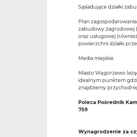
Sąsiadujące działki za
Plan zagospodarowania
zabudowy zagrodowej (s
oraz usługowej (również 
powierzchni działki prz
Media miejskie.
Miasto Węgorzewo leżące
idealnym punktem gdzi
znajdziemy przychodnię
Poleca Pośrednik Kami
759
Wynagrodzenie za cz