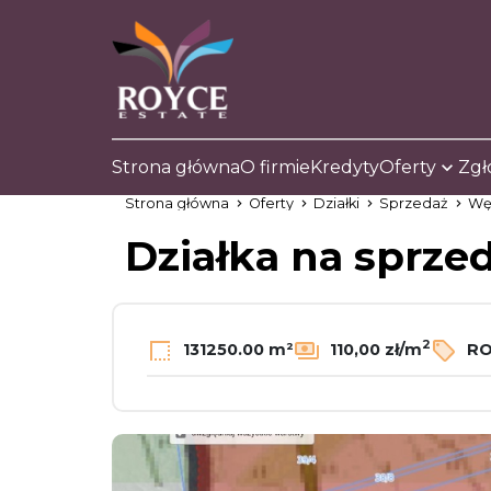
Strona główna
O firmie
Kredyty
Oferty
Zgł
Strona główna
Oferty
Działki
Sprzedaż
Wę
Działka na sprze
2
131250.00 m²
110,00 zł/m
RO