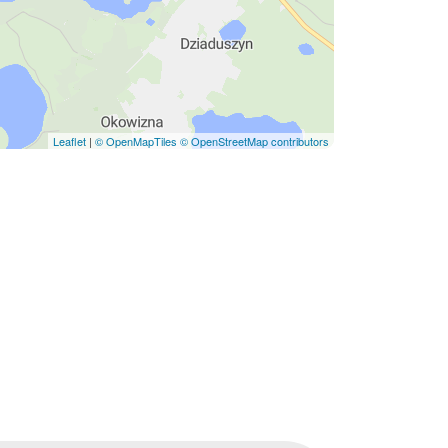
Leaflet
|
© OpenMapTiles
© OpenStreetMap contributors