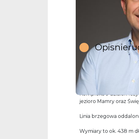
Opis
nier
Działka o powierzchni 1
koło Węgorzewa.
Kompleks 9 działek leż
jezioro Mamry oraz Świę
Linia brzegowa oddalona
Wymiary to ok. 438 m dł