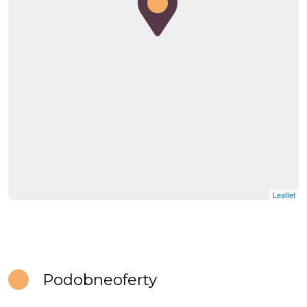
Leaflet
Podobne
oferty