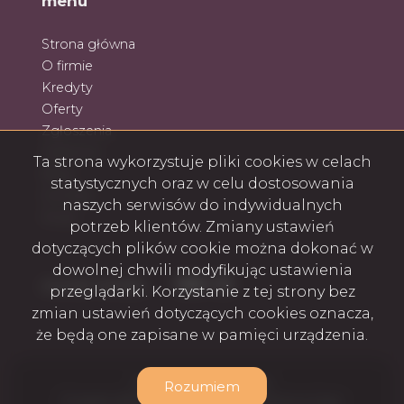
menu
Strona główna
O firmie
Kredyty
Oferty
Zgłoszenia
Ulubione
Ta strona wykorzystuje pliki cookies w celach
Blog
statystycznych oraz w celu dostosowania
Kontakt
naszych serwisów do indywidualnych
Rodo
potrzeb klientów. Zmiany ustawień
dotyczących plików cookie można dokonać w
dowolnej chwili modyfikując ustawienia
Facebook
Facebook
Facebook
Facebook
social media
przeglądarki. Korzystanie z tej strony bez
zmian ustawień dotyczących cookies oznacza,
że będą one zapisane w pamięci urządzenia.
Royce Sp. z o.o. © 2026
Rozumiem
Program dla biur nieruchomości
Galactica Virgo