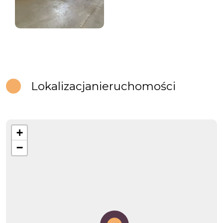
Lokalizacja
nieruchomości
+
−