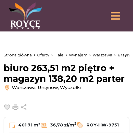
Strona główna
Oferty
Hale
Wynajem
Warszawa
Ursyn
biuro 263,51 m2 piętro +
magazyn 138,20 m2 parter
Warszawa, Ursynów, Wyczółki
Dodaj do ulubionych
Drukuj
Udostępnij
2
401.71 m²
36,78 zł/m
ROY-HW-9751