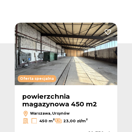
Dodaj do ulub
Oferta specjalna
powierzchnia
magazynowa 450 m2
Warszawa, Ursynów
2
2
450 m
23,00 zł/m