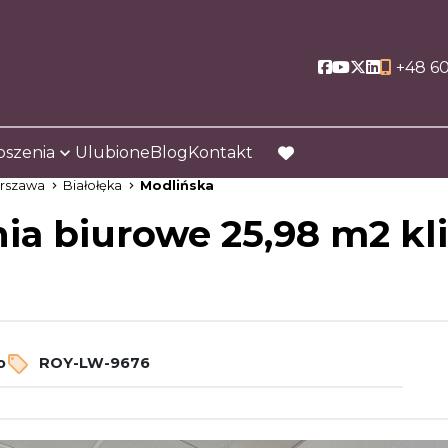
Social link
Social link
Social link
Social li
+48 60
oszenia
Ulubione
Blog
Kontakt
favorite
rszawa
Białołęka
Modlińska
ia biurowe 25,98 m2 kl
o
ROY-LW-9676