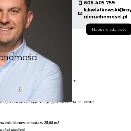
606 405 759
k.kwiatkowski@ro
nieruchomosci.pl
Napisz wiadomość
uchomości
NIA BIUROWE
w budynku zlokalizowanym
dnicy S8
irmy, back office, bądź usługi typu kancelaria, call center
czenia biurowe o metrażu 25,98 m2
części wspólnej