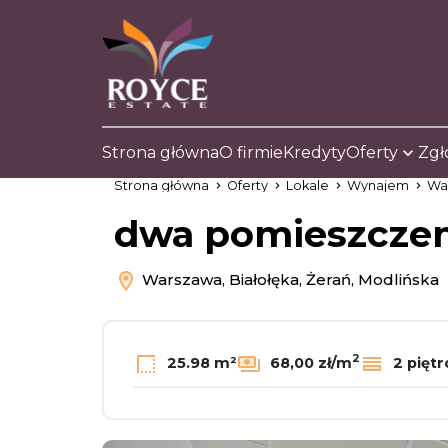
Strona główna
O firmie
Kredyty
Oferty
Zgł
Strona główna
Oferty
Lokale
Wynajem
Wa
dwa pomieszczen
Warszawa, Białołęka, Żerań, Modlińska
2
25.98 m²
68,00 zł/m
2 piętr