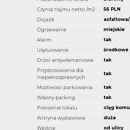
56 PLN
Czynsz najmu netto /m2
asfaltowa
Dojazd
miejskie
Ogrzewanie
tak
Alarm
środkowe
Usytuowanie
tak
Drzwi antywłamaniowe
Przystosowania dla
tak
niepełnosprawnych
tak
Możliwość parkowania
tak
Własny parking
ciąg komu
Położenie lokalu
duża
Witryna wystawowa
od ulicy
Wejście