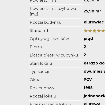
25,98 m²
Powierzchnia
Powierzchnia użytkowa
25,98 m²
[m2]
biurowiec
Rodzaj budynku
Standard
prąd
Opłaty wg liczników
2
Piętro
2
Liczba pięter w budynku
bardzo do
Stan lokalu
dwumiesi
Typ kaucji
PCV
Okna
1995
Rok budowy
jednopoz
Rodzaj lokalu
biurowy
Przeznaczenie lokalu