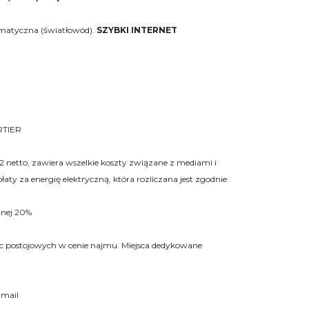
rmatyczna (światłowód).
SZYBKI INTERNET
RTIER
2 netto, zawiera wszelkie koszty związane z mediami i
y za energię elektryczną, która rozliczana jest zgodnie
lnej 20%
sc postojowych w cenie najmu. Miejsca dedykowane
-mail