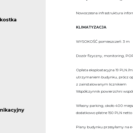
Nowoczesna infrastruktura info
/kostka
KLIMATYZACJA
WYSOKOŚĆ pomieszczeń: 3 m
Dozór fizyczny, monitoring, PO
Opłata eksploatacyjna 19 PLN /m
utrzymaniem budynku, prócz opłat
z zainstalowanym licznikiem
Współczynnik powierzchni wspó
Własny parking, około 400 miej
nikacyjny
dodatkowo płatne 150 PLN netto
Plany budynku przesyłamy na e