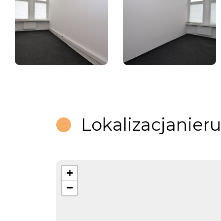
Lokalizacja
nier
+
−