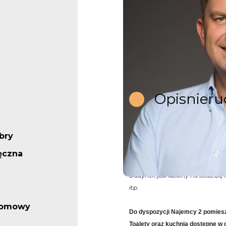
Opis
nier
bry
DO WYNAJĘCIA POMIESZCZE
przy
Trasie Toruńskiej obwo
ęczna
Budynek jest idealny na siedzibę f
itp.
iomowy
Do dyspozycji Najemcy 2 pomiesz
Toalety oraz kuchnia dostępne w 