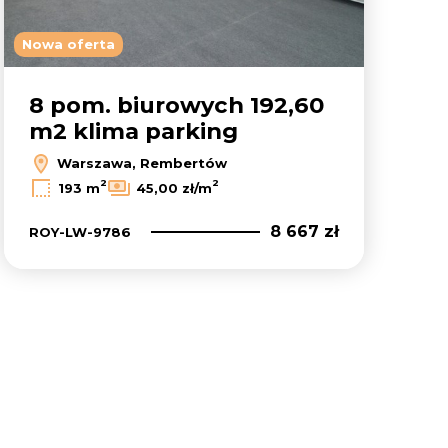
Nowa oferta
8 pom. biurowych 192,60
m2 klima parking
Warszawa, Rembertów
2
2
193 m
45,00 zł/m
8 667 zł
ROY-LW-9786