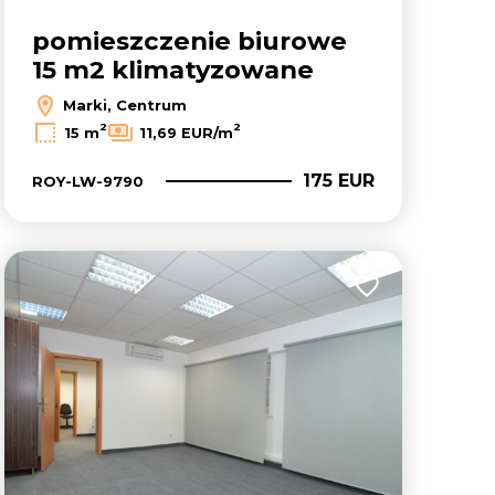
pomieszczenie biurowe
15 m2 klimatyzowane
Marki, Centrum
2
2
15 m
11,69 EUR/m
175 EUR
ROY-LW-9790
lubionych
Dodaj do ulubion