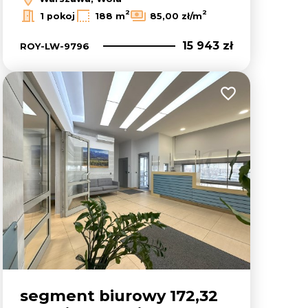
2
2
1 pokoj
188 m
85,00 zł/m
15 943 zł
ROY-LW-9796
lubionych
Dodaj do ulubion
segment biurowy 172,32