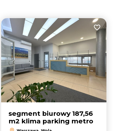
35
lubionych
Dodaj do ulubion
4
segment biurowy 187,56
m2 klima parking metro
Leaflet
|
© OpenMapTiles
© OpenStreetMap contributors
Warszawa, Wola