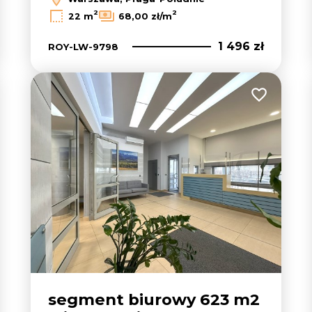
2
2
22 m
68,00 zł/m
1 496 zł
ROY-LW-9798
 do ulubionych
Dodaj do u
segment biurowy 623 m2