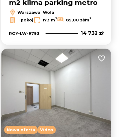
m2 klima parking metro
Warszawa, Wola
2
2
1 pokoj
173 m
85,00 zł/m
14 732 zł
ROY-LW-9793
lubionych
Dodaj do ulubion
Nowa oferta
Video