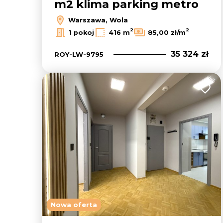
m2 klima parking metro
Warszawa, Wola
2
2
1 pokoj
416 m
85,00 zł/m
35 324 zł
ROY-LW-9795
Dodaj
Nowa oferta