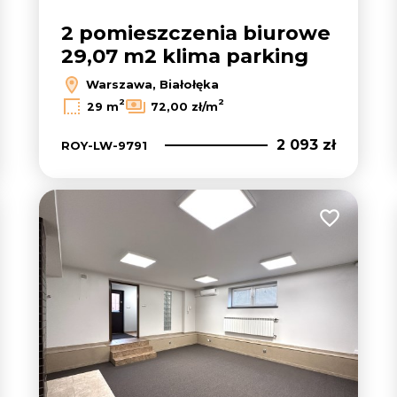
2 pomieszczenia biurowe
29,07 m2 klima parking
Warszawa, Białołęka
2
2
29 m
72,00 zł/m
2 093 zł
ROY-LW-9791
 do ulubionych
Dodaj do u