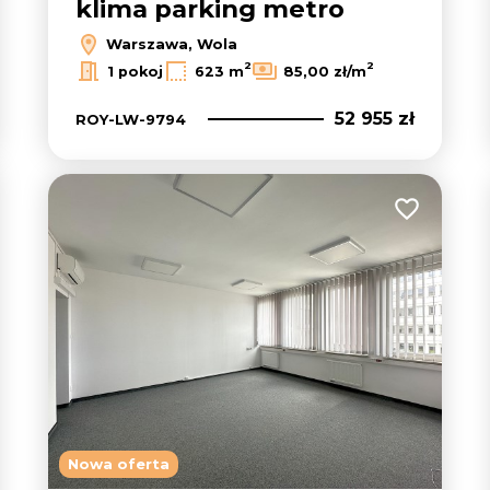
klima parking metro
Warszawa, Wola
2
2
1 pokoj
623 m
85,00 zł/m
52 955 zł
ROY-LW-9794
 do ulubionych
Dodaj do u
Nowa oferta