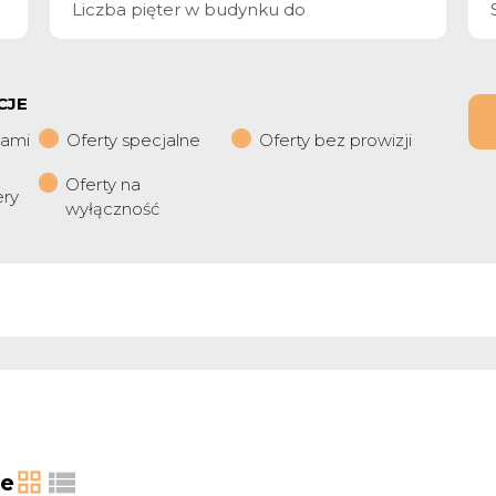
CJE
iami
Oferty specjalne
Oferty bez prowizji
Oferty na
ery
wyłączność
ie