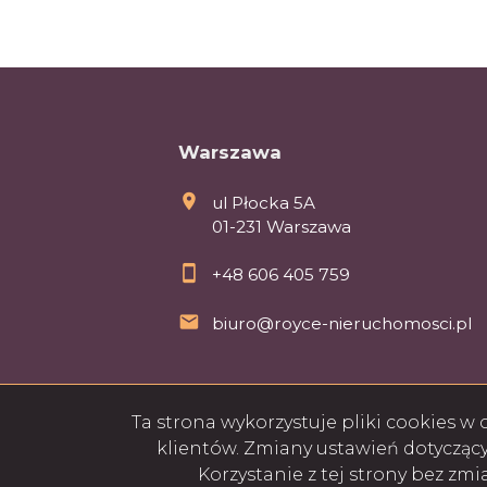
Warszawa
ul Płocka 5A
01-231 Warszawa
+48 606 405 759
biuro@royce-nieruchomosci.pl
Ta strona wykorzystuje pliki cookies 
klientów. Zmiany ustawień dotycząc
Korzystanie z tej strony bez zm