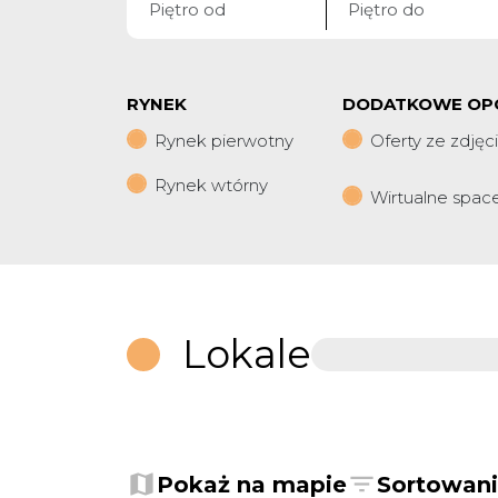
RYNEK
DODATKOWE OP
Rynek pierwotny
Oferty ze zdjęc
Rynek wtórny
Wirtualne spac
Lokale
+
−
Pokaż na mapie
Sortowan