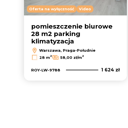
Oferta na wyłączność
Video
pomieszczenie biurowe
28 m2 parking
klimatyzacja
Warszawa, Praga-Południe
2
2
28 m
58,00 zł/m
1 624 zł
ROY-LW-9788