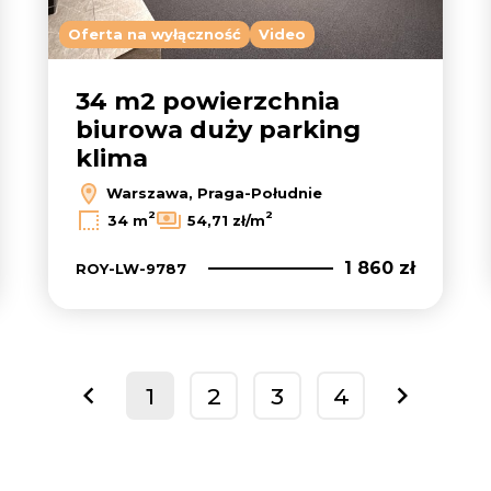
Oferta na wyłączność
Video
34 m2 powierzchnia
biurowa duży parking
klima
Warszawa, Praga-Południe
2
2
34 m
54,71 zł/m
1 860 zł
ROY-LW-9787
1
2
3
4
prev
next