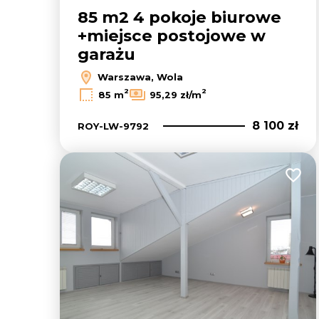
85 m2 4 pokoje biurowe
+miejsce postojowe w
garażu
Warszawa, Wola
2
2
85 m
95,29 zł/m
8 100 zł
ROY-LW-9792
Dodaj