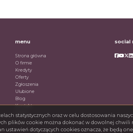
menu
social
Facebo
Face
Fac
F
Strona główna
O firmie
Kredyty
Oferty
Zgłoszenia
Ulubione
Blog
Kontakt
Rodo
w celach statystycznych oraz w celu dostosowania nasz
ych plików cookie można dokonać w dowolnej chwili m
ian ustawień dotyczących cookies oznacza, że będą on