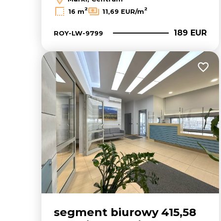
2
2
16 m
11,69 EUR/m
189 EUR
ROY-LW-9799
Dodaj
segment biurowy 415,58