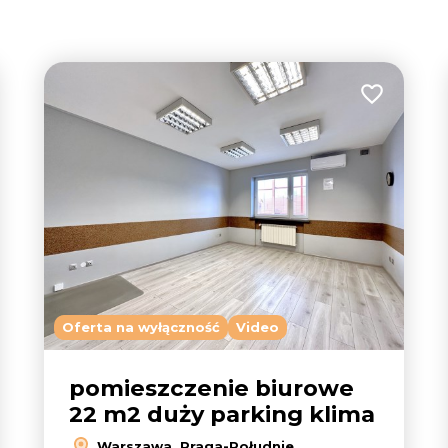
tabela
lista
 do ulubionych
Dodaj do u
Oferta na wyłączność
Video
pomieszczenie biurowe
22 m2 duży parking klima
Warszawa, Praga-Południe